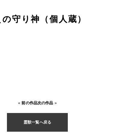
えの守り神（個人蔵）
«
前の作品
次の作品
»
霊獣一覧へ戻る