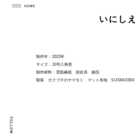
HOME
いにし
制作年：2023年
サイズ：10号八角形
制作材料：雲肌麻紙 岩絵具 銅箔
額装 ガクブチのヤマモト マット布地 SUTAKO369
FOLLOW ME