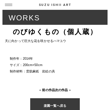
SUZU ISHII ART
WORKS
のびゆくもの（個人蔵）
天に向かって巨大な花を咲かせるハマユウ
制作年：2014年
サイズ：200cm×50cm
制作材料：雲肌麻紙 岩絵の具
«
前の作品
次の作品
»
楽園一覧へ戻る