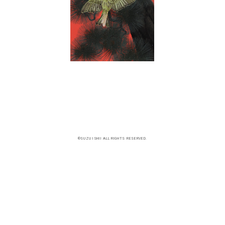
©SUZU ISHII ALL RIGHTS RESERVED.
制作年：2016年
サイズ：100㎝×25㎝
制作材料：雲肌麻紙 岩絵の具 金泥
«
前の作品
次の作品
»