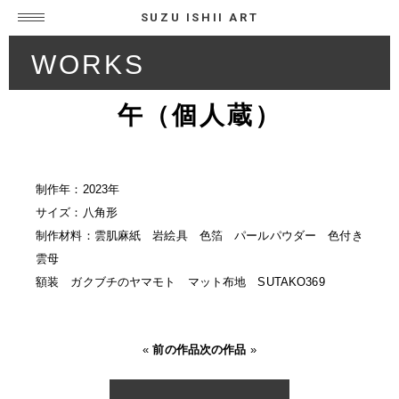
SUZU ISHII ART
WORKS
午（個人蔵）
制作年：2023年
サイズ：八角形
制作材料：雲肌麻紙 岩絵具 色箔 パールパウダー 色付き
雲母
額装 ガクブチのヤマモト マット布地 SUTAKO369
«
前の作品
次の作品
»