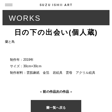
SUZU ISHII ART
WORKS
日の下の出会い(個人蔵)
蘭と鳥
制作年：2019年
サイズ：30cm×30cm
制作材料：雲肌麻紙 金箔 岩絵具 雲母 アクリル絵具
«
前の作品
次の作品
»
蘭一覧へ戻る