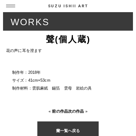
SUZU ISHII ART
WORKS
聲(個人蔵)
花の声に耳を澄ます
制作年：2018年
サイズ：41cm×53cm
制作材料：雲肌麻紙 錫箔 雲母 岩絵の具
«
前の作品
次の作品
»
蘭一覧へ戻る