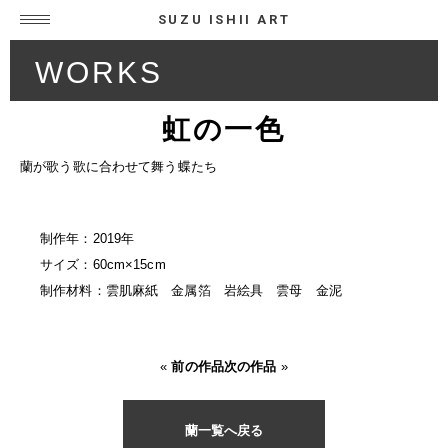
SUZU ISHII ART
WORKS
虹の一色
蘭が歌う歌に合わせて舞う蝶たち
制作年：2019年
サイズ：60cm×15cm
制作材料：雲肌麻紙 金属箔 岩絵具 雲母 金泥
«
前の作品
次の作品
»
蘭一覧へ戻る