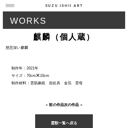
SUZU ISHII ART
WORKS
麒麟（個人蔵）
慈悲深い麒麟
制作年：2021年
サイズ：70cm
10cm
制作材料：雲肌麻紙 岩絵具 金箔 雲母
«
前の作品
次の作品
»
霊獣一覧へ戻る