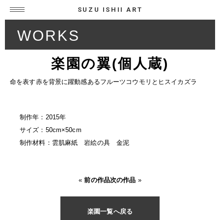
SUZU ISHII ART
WORKS
楽園の翼(個人蔵)
命を表す赤を背景に躍動感あるフルーツコウモリとヒスイカズラ
制作年：2015年
サイズ：50cm×50cm
制作材料：雲肌麻紙 岩絵の具 金泥
«
前の作品
次の作品
»
楽園一覧へ戻る