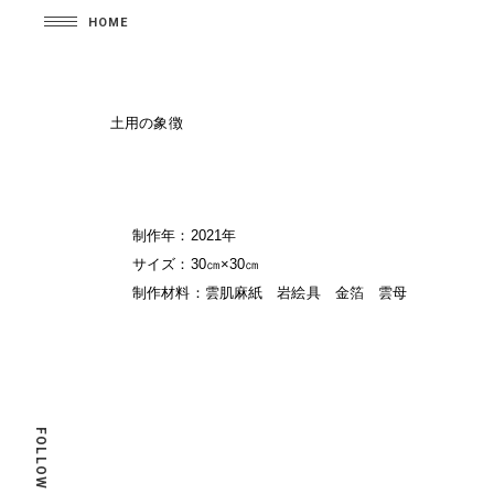
HOME
土用の象徴
制作年：2021年
サイズ：30㎝×30㎝
制作材料：雲肌麻紙 岩絵具 金箔 雲母
FOLLOW ME