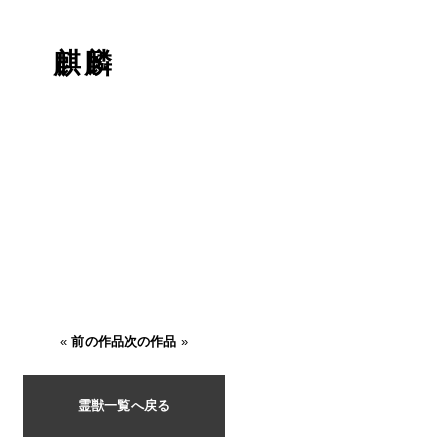
麒麟
«
前の作品
次の作品
»
霊獣一覧へ戻る