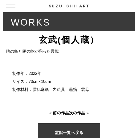
SUZU ISHII ART
WORKS
玄武(個人蔵）
陰の亀と陽の蛇が揃った霊獣
制作年：2022年
サイズ：70cm×10cm
制作材料：雲肌麻紙 岩絵具 黒箔 雲母
«
前の作品
次の作品
»
霊獣一覧へ戻る