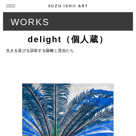
SUZU ISHII ART
WORKS
delight（個人蔵）
生きる喜びを謳歌する蘇轍と昆虫たち