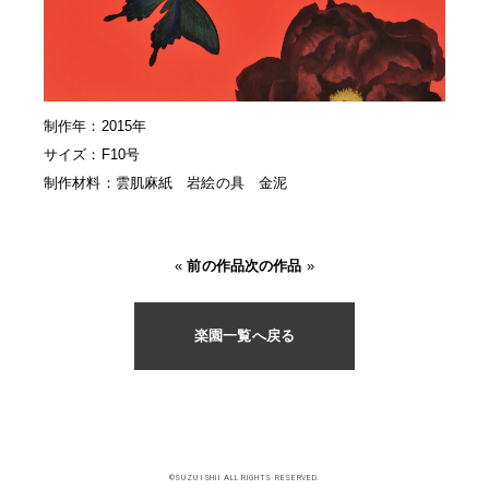
制作年：2015年
サイズ：F10号
制作材料：雲肌麻紙 岩絵の具 金泥
«
前の作品
次の作品
»
楽園一覧へ戻る
©SUZU ISHII ALL RIGHTS RESERVED.